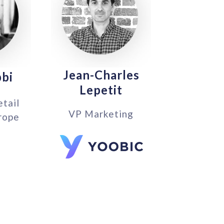
Jean-Charles
bbi
Lepetit
etail
VP Marketing
rope