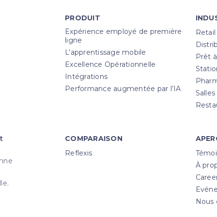
PRODUIT
INDU
Expérience employé de première
Retail
ligne
Distri
L’apprentissage mobile
Prêt à
Excellence Opérationnelle
Statio
Intégrations
Pharm
Performance augmentée par l’IA
Salles
Resta
t
COMPARAISON
APER
Reflexis
Témoi
enne
À pro
Caree
le.
Evén
Nous 