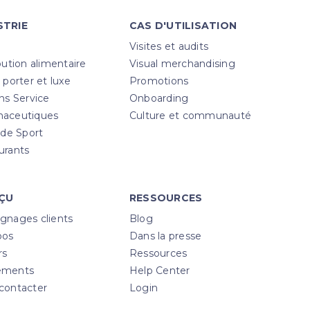
STRIE
CAS D'UTILISATION
Visites et audits
bution alimentaire
Visual merchandising
 porter et luxe
Promotions
ns Service
Onboarding
aceutiques
Culture et communauté
 de Sport
urants
ÇU
RESSOURCES
gnages clients
Blog
pos
Dans la presse
rs
Ressources
ements
Help Center
contacter
Login